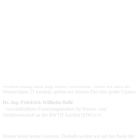
Mit Leidenschaft für eine gerechte und nachhaltige Nutzung
von Wasser!
Die Initiatoren der WasserCharta21 sind erfahrene Akteure der
Wasserwirtschaft mit dem Anliegen, die Wasserwirtschaft gerecht
und nachhaltig zu gestalten und zu organisieren und interessierten
Akteuren mit gleichem Ziel wirkungsvolle Handlungsprinzipien
zugänglich machen.
Wir wollen, dass auch unsere Enkelkinder über ausreichende
qualitativ hochwertige Wasserressourcen verfügen. Die
Verantwortung dafür trägt unsere Generation. Wenn wir nach der
Wassercharta 21 handeln, geben wir diesem Ziel eine große Chance.
Dr.-Ing. Friedrich-Willhelm Bolle
Geschäftsführer Forschungsinstitut für Wasser- und
Abfallwirtschaft an der RWTH Aachen (FIW) e.V.
Wasser kennt keine Grenzen. Deshalb wollen wir auf der Basis der